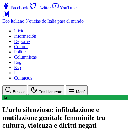
Facebook
Twitter
YouTube
Eco Italiano
Noticias de Italia para el mundo
Inicio
Información
Deportes
Cultura
Politica
Columnistas
Eng
Esp
Ita
Contactos
Buscar
Cambiar tema
Menú
Ita
L’urlo silenzioso: infibulazione e
mutilazione genitale femminile tra
cultura, violenza e diritti negati