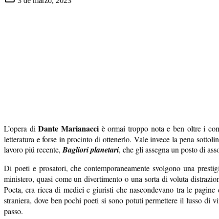
3 de marzo, 2023
Dante Marianacci
L’opera di
è ormai troppo nota e ben oltre i conf
letteratura e forse in procinto di ottenerlo. Vale invece la pena sottol
lavoro piú recente,
Bagliori planetari
, che gli assegna un posto di asso
Di poeti e prosatori, che contemporaneamente svolgono una prestigios
ministero, quasi come un divertimento o una sorta di voluta distrazi
Poeta, era ricca di medici e giuristi che nascondevano tra le pagine d
straniera, dove ben pochi poeti si sono potuti permettere il lusso di v
passo.