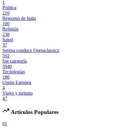
1
Politica
210
Regiones de Italia
100
Religión
238
Salud
37
Serena conduce Operaclassica
592
Sin categoría
5940
Tecnologías
180
Unión Europea
4
Viajes y turismo
47
Artículos Populares
01