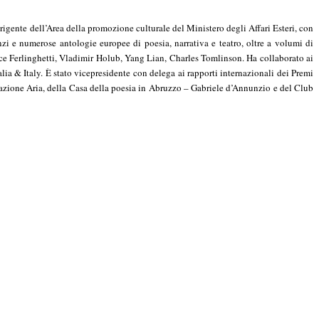
irigente dell’Area della promozione culturale del Ministero degli Affari Esteri, con
nzi e numerose antologie europee di poesia, narrativa e teatro, oltre a volumi di
awrence Ferlinghetti, Vladimir Holub, Yang Lian, Charles Tomlinson. Ha collaborato ai
talia & Italy. È stato vicepresidente con delega ai rapporti internazionali dei Premi
ndazione Aria, della Casa della poesia in Abruzzo – Gabriele d’Annunzio e del Club