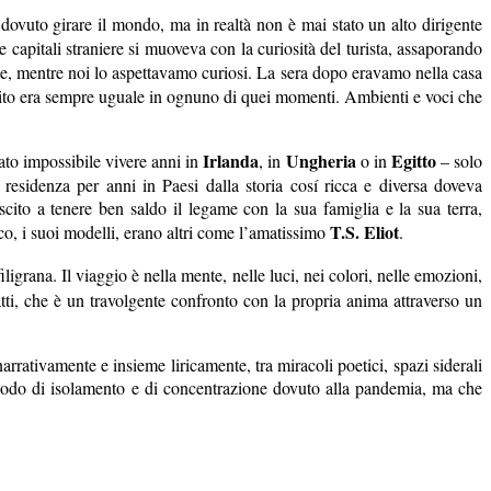
 dovuto girare il mondo, ma in realtà non è mai stato un alto dirigente
le capitali straniere si muoveva con la curiosità del turista, assaporando
ante, mentre noi lo aspettavamo curiosi. La sera dopo eravamo nella casa
osito era sempre uguale in ognuno di quei momenti. Ambienti e voci che
Irlanda
Ungheria
Egitto
tato impossibile vivere anni in
, in
o in
– solo
residenza per anni in Paesi dalla storia cosí ricca e diversa doveva
cito a tenere ben saldo il legame con la sua famiglia e la sua terra,
T.S. Eliot
tico, i suoi modelli, erano altri come l’amatissimo
.
ligrana. Il viaggio è nella mente, nelle luci, nei colori, nelle emozioni,
tti, che è un travolgente confronto con la propria anima attraverso un
rativamente e insieme liricamente, tra miracoli poetici, spazi siderali
riodo di isolamento e di concentrazione dovuto alla pandemia, ma che