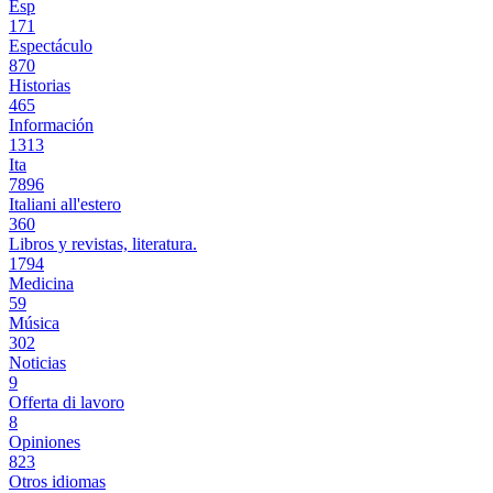
Esp
171
Espectáculo
870
Historias
465
Información
1313
Ita
7896
Italiani all'estero
360
Libros y revistas, literatura.
1794
Medicina
59
Música
302
Noticias
9
Offerta di lavoro
8
Opiniones
823
Otros idiomas