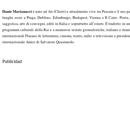
Dante Marianacci
è nato ad Ari (Chieti) e attualmente vive tra Pescara e il suo 
lunghe soste a Praga, Dublino, Edimburgo, Budapest, Vienna e Il Cairo. Poeta, na
saggistica, atti di convegni, editi in Italia e soprattutto all’estero. È tradotto i
programmi culturali della Rai e a numerose testate giornalistiche, italiane e strani
internazionali Flaiano di letteratura, cinema, teatro, radio e televisione e pres
internazionale Amici di Salvatore Quasimodo.
Publicidad