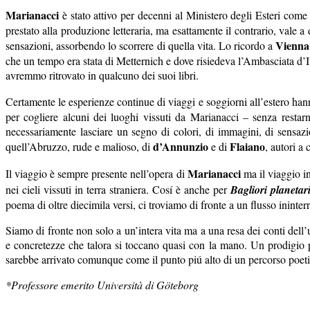
Marianacci
è stato attivo per decenni al Ministero degli Esteri come 
prestato alla produzione letteraria, ma esattamente il contrario, vale a 
Vienna
sensazioni, assorbendo lo scorrere di quella vita. Lo ricordo a
che un tempo era stata di Metternich e dove risiedeva l’Ambasciata d’
avremmo ritrovato in qualcuno dei suoi libri.
Certamente le esperienze continue di viaggi e soggiorni all’estero hann
per cogliere alcuni dei luoghi vissuti da Marianacci – senza restar
necessariamente lasciare un segno di colori, di immagini, di sensazi
d’Annunzio
Flaiano
quell’Abruzzo, rude e malioso, di
e di
, autori a
Marianacci
Il viaggio è sempre presente nell’opera di
ma il viaggio in
nei cieli vissuti in terra straniera. Cosí è anche per
Bagliori planetar
poema di oltre diecimila versi, ci troviamo di fronte a un flusso ininterro
Siamo di fronte non solo a un’intera vita ma a una resa dei conti dell
e concretezze che talora si toccano quasi con la mano. Un prodigio 
sarebbe arrivato comunque come il punto piú alto di un percorso poeti
*Professore emerito Università di Göteborg