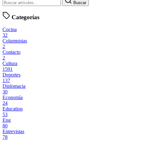
Buscar
Categorías
Cocina
32
Columnistas
2
Contacto
2
Cultura
1591
Deportes
137
Diplomacia
30
Economía
24
Education
53
Eng
80
Entrevistas
78