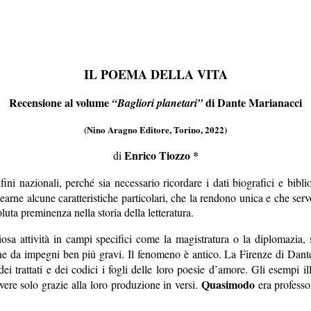
IL POEMA DELLA VITA
Recensione al volume
di Dante Marianacci
“Bagliori planetari”
(Nino Aragno Editore, Torino, 2022)
Enrico
Tiozzo *
di
ini nazionali, perché sia necessario ricordare i dati biografici e bib
inearne alcune caratteristiche particolari, che la rendono unica e che se
luta preminenza nella storia della letteratura.
a attività in campi specifici come la magistratura o la diplomazia, s
one da impegni ben piú gravi. Il fenomeno è antico. La Firenze di Dan
ei trattati e dei codici i fogli delle loro poesie d’amore. Gli esempi i
Quasimodo
ivere solo grazie alla loro produzione in versi.
era professo