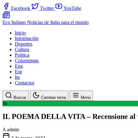
Facebook
Twitter
YouTube
Eco Italiano
Noticias de Italia para el mundo
Inicio
Información
Deportes
Cultura
Politica
Columnistas
Eng
Esp
Ita
Contactos
Buscar
Cambiar tema
Menú
Ita
IL POEMA DELLA VITA – Recensione al vo
A
admin