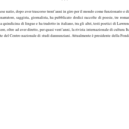
paese natio, dopo aver trascorso trent’anni in giro per il mondo come funzionario e d
rratore, saggista, giornalista, ha pubblicato dodici raccolte di poesie, tre roma
n una quindicina di lingue e ha tradotto in italiano, tra gli altri, testi poetici di L
ere, oltre ad aver diretto, per quasi vent’anni, la rivista internazionale di cultura I
idente del Centro nazionale di studi dannunziani. Attualmente è presidente della Fo