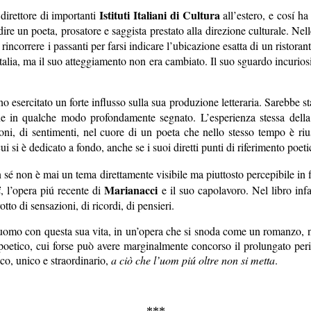
Istituti Italiani di Cultura
direttore di importanti
all’estero, e cosí ha
dire un poeta, prosatore e saggista prestato alla direzione culturale. Nel
rincorrere i passanti per farsi indicare l’ubicazione esatta di un ristor
Italia, ma il suo atteggiamento non era cambiato. Il suo sguardo incuri
o esercitato un forte influsso sulla sua produzione letteraria. Sarebbe s
ne in qualche modo profondamente segnato. L’esperienza stessa della 
oni, di sentimenti, nel cuore di un poeta che nello stesso tempo è rius
 cui si è dedicato a fondo, anche se i suoi diretti punti di riferimento poe
 sé non è mai un tema direttamente visibile ma piuttosto percepibile in fi
Marianacci
i
, l’opera piú recente di
e il suo capolavoro. Nel libro infa
tto di sensazioni, di ricordi, di pensieri.
’uomo con questa sua vita, in un’opera che si snoda come un romanzo, nar
poetico, cui forse può avere marginalmente concorso il prolungato pe
co, unico e straordinario,
a ciò che l’uom piú oltre non si metta
.
***