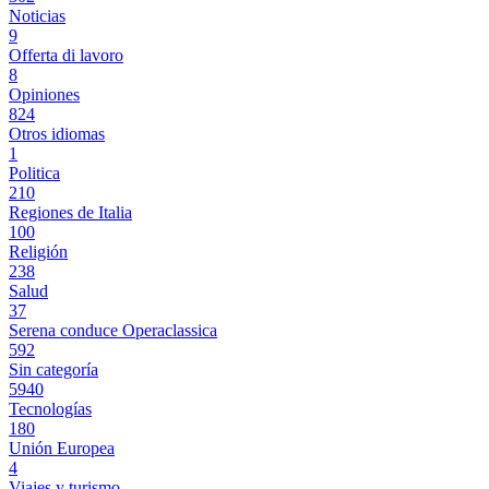
Noticias
9
Offerta di lavoro
8
Opiniones
824
Otros idiomas
1
Politica
210
Regiones de Italia
100
Religión
238
Salud
37
Serena conduce Operaclassica
592
Sin categoría
5940
Tecnologías
180
Unión Europea
4
Viajes y turismo