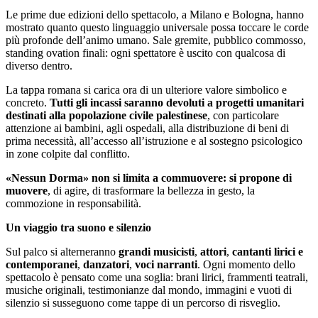
Le prime due edizioni dello spettacolo, a Milano e Bologna, hanno
mostrato quanto questo linguaggio universale possa toccare le corde
più profonde dell’animo umano. Sale gremite, pubblico commosso,
standing ovation finali: ogni spettatore è uscito con qualcosa di
diverso dentro.
La tappa romana si carica ora di un ulteriore valore simbolico e
concreto.
Tutti gli incassi saranno devoluti a progetti umanitari
destinati alla popolazione civile palestinese
, con particolare
attenzione ai bambini, agli ospedali, alla distribuzione di beni di
prima necessità, all’accesso all’istruzione e al sostegno psicologico
in zone colpite dal conflitto.
«Nessun Dorma» non si limita a commuovere: si propone di
muovere
, di agire, di trasformare la bellezza in gesto, la
commozione in responsabilità.
Un viaggio tra suono e silenzio
Sul palco si alterneranno
grandi musicisti
,
attori
,
cantanti lirici e
contemporanei
,
danzatori
,
voci narranti
. Ogni momento dello
spettacolo è pensato come una soglia: brani lirici, frammenti teatrali,
musiche originali, testimonianze dal mondo, immagini e vuoti di
silenzio si susseguono come tappe di un percorso di risveglio.