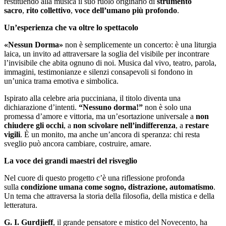
restituendo alla musica il suo ruolo originario di
strumento
sacro
,
rito collettivo
,
voce dell’umano più profondo
.
Un’esperienza che va oltre lo spettacolo
«Nessun Dorma»
non è semplicemente un concerto: è una liturgia
laica, un invito ad attraversare la soglia del visibile per incontrare
l’invisibile che abita ognuno di noi. Musica dal vivo, teatro, parola,
immagini, testimonianze e silenzi consapevoli si fondono in
un’unica trama emotiva e simbolica.
Ispirato alla celebre aria pucciniana, il titolo diventa una
dichiarazione d’intenti.
“Nessuno dorma!”
non è solo una
promessa d’amore e vittoria, ma un’esortazione universale a
non
chiudere gli occhi
, a
non scivolare nell’indifferenza
, a
restare
vigili
. È un monito, ma anche un’ancora di speranza: chi resta
sveglio può ancora cambiare, costruire, amare.
La voce dei grandi maestri del risveglio
Nel cuore di questo progetto c’è una riflessione profonda
sulla
condizione umana come sogno, distrazione, automatismo
.
Un tema che attraversa la storia della filosofia, della mistica e della
letteratura.
G. I. Gurdjieff
, il grande pensatore e mistico del Novecento, ha