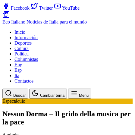
Facebook
Twitter
YouTube
Eco Italiano
Noticias de Italia para el mundo
Inicio
Información
Deportes
Cultura
Politica
Columnistas
Eng
Esp
Ita
Contactos
Buscar
Cambiar tema
Menú
Espectáculo
Nessun Dorma – Il grido della musica per
la pace
A
admin