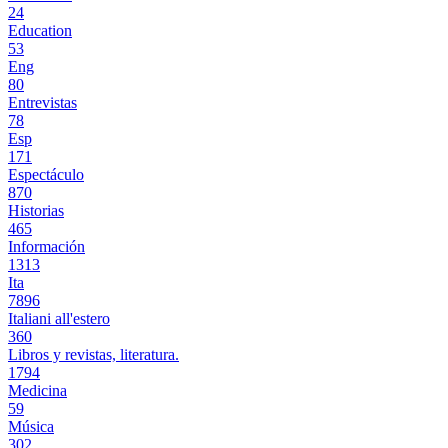
24
Education
53
Eng
80
Entrevistas
78
Esp
171
Espectáculo
870
Historias
465
Información
1313
Ita
7896
Italiani all'estero
360
Libros y revistas, literatura.
1794
Medicina
59
Música
302