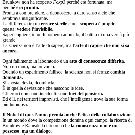
Brunkow non ha scoperto
Foxp3
perché era fortunata, ma
perché
era pronta.
Pronta a comprendere, a riconoscere, a dare senso a ciò che
sembrava insignificante.
La differenza tra un
errore sterile
e una
scoperta
è proprio
questa:
vedere l’invisibile
.
Saper cogliere, in un fenomeno anomalo, il battito di una verità più
grande.
La scienza non è l’arte di sapere, ma
l’arte di capire che non si sa
ancora.
Ogni fallimento in laboratorio è un
atto di conoscenza differita
.
Non un muro, ma un varco.
Quando un esperimento fallisce, la scienza non si ferma:
cambia
domanda.
Si sposta, devia, ricomincia.
È in quella deviazione che nascono le idee.
Gli errori non sono incidenti: sono
bivi del pensiero.
Ed è lì, nei territori imprevisti, che l’intelligenza trova la sua forma
più luminosa.
Il Nobel di quest’anno premia anche l’etica della collaborazione.
In un mondo dove la competizione domina ogni campo, la ricerca di
Brunkow e Ramsdell ci ricorda che
la conoscenza non è un
possesso, ma un dialogo.