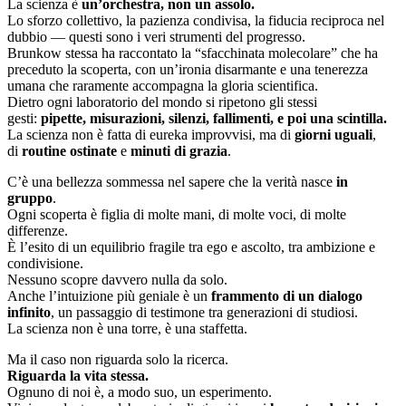
La scienza è
un’orchestra, non un assolo.
Lo sforzo collettivo, la pazienza condivisa, la fiducia reciproca nel
dubbio — questi sono i veri strumenti del progresso.
Brunkow stessa ha raccontato la “sfacchinata molecolare” che ha
preceduto la scoperta, con un’ironia disarmante e una tenerezza
umana che raramente accompagna la gloria scientifica.
Dietro ogni laboratorio del mondo si ripetono gli stessi
gesti:
pipette, misurazioni, silenzi, fallimenti, e poi una scintilla.
La scienza non è fatta di eureka improvvisi, ma di
giorni uguali
,
di
routine ostinate
e
minuti di grazia
.
C’è una bellezza sommessa nel sapere che la verità nasce
in
gruppo
.
Ogni scoperta è figlia di molte mani, di molte voci, di molte
differenze.
È l’esito di un equilibrio fragile tra ego e ascolto, tra ambizione e
condivisione.
Nessuno scopre davvero nulla da solo.
Anche l’intuizione più geniale è un
frammento di un dialogo
infinito
, un passaggio di testimone tra generazioni di studiosi.
La scienza non è una torre, è una staffetta.
Ma il caso non riguarda solo la ricerca.
Riguarda la vita stessa.
Ognuno di noi è, a modo suo, un esperimento.