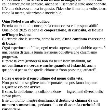
chi ha tracciato un sentiero, anche se il sentiero è stato abbandonato.
C’è una dolcezza antica in questo: l’idea che il merito, a volte, torna
come la marea, silenzioso e inevitabile.
Ogni Nobel è un atto politico.
Premia un modo di concepire la conoscenza e la responsabilità.
Quello del 2025 ci parla di
cooperazione
, di
curiosità
, di
fiducia
nell’imperfezione.
Ci ricorda che la scienza, come la vita, è
una continua correzione
di bozze.
Ogni esperimento fallito, ogni teoria superata, ogni dubbio aperto è
una pagina di quella lunga revisione collettiva che chiamiamo
progresso.
E forse la vera grandezza non sta nell’essere infallibili, ma
nel
continuare a cercare anche quando si è stanchi
, anche
quando si pensa che quella chiamata “non possa riguardarci”.
Forse è questo il senso ultimo del menu della vita.
Non possiamo scegliere tutte le portate, ma possiamo imparare
a
gustare ciò che arriva.
Il caso, la dedizione, la collaborazione — ingredienti diversi dello
stesso piatto.
E se un giorno, mentre dormiamo,
il destino ci chiama da un
numero sconosciuto
, speriamo almeno di avere
la curiosità di
rispondere.