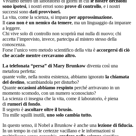
Viviamo dentro un laboratorio di giorni in cui
le nostre decisioni
sono ipotesi
, i nostri errori sono
prove di controllo
, e i nostri
successi sono
dati provvisori.
La vita, come la scienza, si impara
per approssimazione.
Il
caso non è un nemico da temere
, ma un linguaggio da imparare
a leggere.
Chi vive solo di controllo non scoprirà mai nulla di nuovo; chi
accetta l’imprevisto, invece, partecipa al mistero stesso della
conoscenza.
Forse l’unico vero metodo scientifico della vita è
accorgersi di ciò
che accade mentre cercavamo altro.
La telefonata “persa” di Mary Brunkow
diventa così una
metafora perfetta:
quante volte, nella nostra esistenza, abbiamo ignorato
la chiamata
del destino
, scambiandola per disturbo?
Quante
occasioni abbiamo respinto
perché arrivavano in un
momento scomodo, con un numero sconosciuto?
La scienza ci insegna che la vita, come il laboratorio, è piena
di
rumori di fondo
.
Il segreto è
ascoltare oltre il brusio.
Tra mille squilli inutili,
uno solo cambia tutto.
In questo senso, il Nobel a Brunkow è anche una
lezione di fiducia.
In un tempo in cui le certezze vacillano e le informazioni si