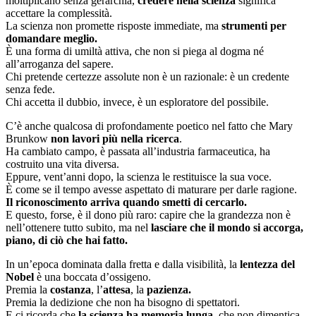
moltiplicano senza gerarchia,
credere nella scienza
significa
accettare la complessità.
La scienza non promette risposte immediate, ma
strumenti per
domandare meglio.
È una forma di umiltà attiva, che non si piega al dogma né
all’arroganza del sapere.
Chi pretende certezze assolute non è un razionale: è un credente
senza fede.
Chi accetta il dubbio, invece, è un esploratore del possibile.
C’è anche qualcosa di profondamente poetico nel fatto che Mary
Brunkow
non lavori più nella ricerca
.
Ha cambiato campo, è passata all’industria farmaceutica, ha
costruito una vita diversa.
Eppure, vent’anni dopo, la scienza le restituisce la sua voce.
È come se il tempo avesse aspettato di maturare per darle ragione.
Il riconoscimento arriva quando smetti di cercarlo.
E questo, forse, è il dono più raro: capire che la grandezza non è
nell’ottenere tutto subito, ma nel
lasciare che il mondo si accorga,
piano, di ciò che hai fatto.
In un’epoca dominata dalla fretta e dalla visibilità, la
lentezza del
Nobel
è una boccata d’ossigeno.
Premia la
costanza
, l’
attesa
, la
pazienza.
Premia la dedizione che non ha bisogno di spettatori.
E ci ricorda che
la scienza ha memoria lunga
, che non dimentica