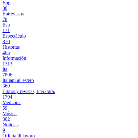
Eng
80
Entrevistas
78
Esp
171
Espectáculo
870
Historias
465
Información
1313
Ita
7896
Italiani all'estero
360
Libros y revistas, literatura.
1794
Medicina
59
Música
302
Noticias
9
Offerta di lavoro