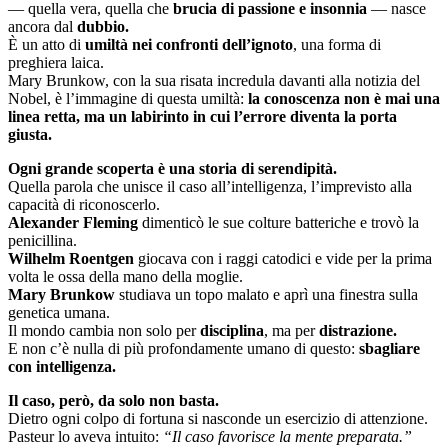
— quella vera, quella che
brucia di passione e insonnia
— nasce
ancora dal
dubbio.
È un atto di
umiltà nei confronti dell’ignoto
, una forma di
preghiera laica.
Mary Brunkow, con la sua risata incredula davanti alla notizia del
Nobel, è l’immagine di questa umiltà:
la conoscenza non è mai una
linea retta, ma un labirinto in cui l’errore diventa la porta
giusta.
Ogni grande scoperta è una storia di serendipità.
Quella parola che unisce il caso all’intelligenza, l’imprevisto alla
capacità di riconoscerlo.
Alexander Fleming
dimenticò le sue colture batteriche e trovò la
penicillina.
Wilhelm Roentgen
giocava con i raggi catodici e vide per la prima
volta le ossa della mano della moglie.
Mary Brunkow
studiava un topo malato e aprì una finestra sulla
genetica umana.
Il mondo cambia non solo per
disciplina
, ma per
distrazione.
E non c’è nulla di più profondamente umano di questo:
sbagliare
con intelligenza.
Il caso, però, da solo non basta.
Dietro ogni colpo di fortuna si nasconde un esercizio di attenzione.
Pasteur lo aveva intuito:
“Il caso favorisce la mente preparata.”