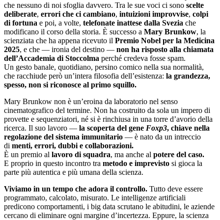
che nessuno di noi sfoglia davvero. Tra le sue voci ci sono
scelte
deliberate
,
errori che ci cambiano
,
intuizioni improvvise
,
colpi
di fortuna
e poi, a volte,
telefonate inattese dalla Svezia
che
modificano il corso della storia. È successo a
Mary Brunkow
, la
scienziata che ha appena ricevuto il
Premio Nobel per la Medicina
2025
, e che — ironia del destino —
non ha risposto alla chiamata
dell’Accademia di Stoccolma
perché credeva fosse spam.
Un gesto banale, quotidiano, persino comico nella sua normalità,
che racchiude però un’intera filosofia dell’esistenza:
la grandezza,
spesso, non si riconosce al primo squillo.
Mary Brunkow non è un’eroina da laboratorio nel senso
cinematografico del termine. Non ha costruito da sola un impero di
provette e sequenziatori, né si è rinchiusa in una torre d’avorio della
ricerca. Il suo lavoro —
la scoperta del gene
Foxp3
, chiave nella
regolazione del sistema immunitario
— è nato da un intreccio
di
menti, errori, dubbi e collaborazioni.
È un premio al
lavoro di squadra
, ma anche al
potere del caso.
E proprio in questo incontro tra
metodo e imprevisto
si gioca la
parte più autentica e più umana della scienza.
Viviamo in un tempo che adora il controllo.
Tutto deve essere
programmato, calcolato, misurato. Le intelligenze artificiali
predicono comportamenti, i big data scrutano le abitudini, le aziende
cercano di eliminare ogni margine d’incertezza. Eppure, la scienza