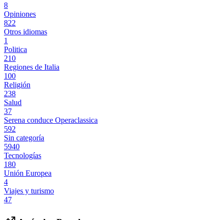
8
Opiniones
822
Otros idiomas
1
Politica
210
Regiones de Italia
100
Religión
238
Salud
37
Serena conduce Operaclassica
592
Sin categoría
5940
Tecnologías
180
Unión Europea
4
Viajes y turismo
47