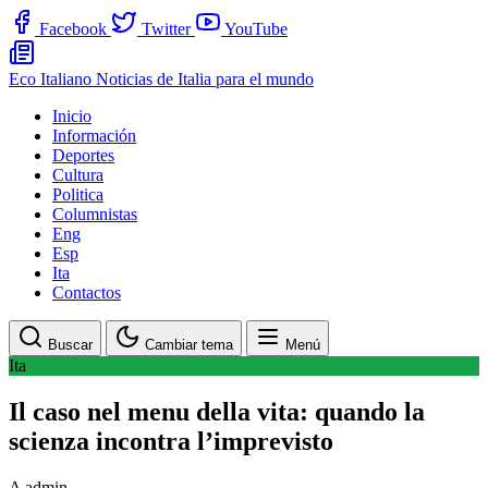
Facebook
Twitter
YouTube
Eco Italiano
Noticias de Italia para el mundo
Inicio
Información
Deportes
Cultura
Politica
Columnistas
Eng
Esp
Ita
Contactos
Buscar
Cambiar tema
Menú
Ita
Il caso nel menu della vita: quando la
scienza incontra l’imprevisto
A
admin