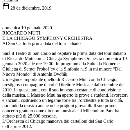
28 de diciembre, 2019
domenica 19 gennaio 2020
RICCARDO MUTI
E LA CHICAGO SYMPHONY ORCHESTRA
Al San Carlo la prima data del tour italiano
Sarà il Teatro di San Carlo ad ospitare la prima data del tour italiano
di Riccardo Muti con la Chicago Symphony Orchestra domenica 19
gennaio 2020 alle ore 19.00. In programma la Suite da Romeo e
Giulietta di Sergej Prokof’ev e la Sinfonia n. 9 in mi minore “Dal
Nuovo Mondo” di Antonín Dvořák.
Un legame importante quello di Riccardo Muti con la Chicago,
prestigiosa compagine di cui è Direttore Musicale dal settembre del
2010. In questi anni, con il suo impegno costante di condivisione
della musica, il Maestro Muti ha aperto le prove a studenti, lavoratori
e anziani, costruendo un legame forte tra l’orchestra e tutta la città,
portando la musica anche nelle prigioni giovanili. Il suo primo
concerto gratuito come direttore musicale al Millennium Park ha
attirato più di 25.000 persone.
L’Orchestra di Chicago mancava dai cartelloni del San Carlo
dall’aprile 2012.