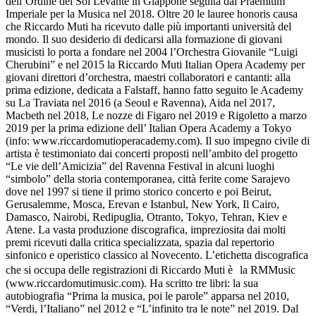
dell’Ordine del Sol Levante in Giappone seguita dal Praemium
Imperiale per la Musica nel 2018. Oltre 20 le lauree honoris causa
che Riccardo Muti ha ricevuto dalle più importanti università del
mondo. Il suo desiderio di dedicarsi alla formazione di giovani
musicisti lo porta a fondare nel 2004 l’Orchestra Giovanile “Luigi
Cherubini” e nel 2015 la Riccardo Muti Italian Opera Academy per
giovani direttori d’orchestra, maestri collaboratori e cantanti: alla
prima edizione, dedicata a Falstaff, hanno fatto seguito le Academy
su La Traviata nel 2016 (a Seoul e Ravenna), Aida nel 2017,
Macbeth nel 2018, Le nozze di Figaro nel 2019 e Rigoletto a marzo
2019 per la prima edizione dell’ Italian Opera Academy a Tokyo
(info: www.riccardomutioperacademy.com). Il suo impegno civile di
artista è testimoniato dai concerti proposti nell’ambito del progetto
“Le vie dell’Amicizia” del Ravenna Festival in alcuni luoghi
“simbolo” della storia contemporanea, città ferite come Sarajevo
dove nel 1997 si tiene il primo storico concerto e poi Beirut,
Gerusalemme, Mosca, Erevan e Istanbul, New York, Il Cairo,
Damasco, Nairobi, Redipuglia, Otranto, Tokyo, Tehran, Kiev e
Atene. La vasta produzione discografica, impreziosita dai molti
premi ricevuti dalla critica specializzata, spazia dal repertorio
sinfonico e operistico classico al Novecento. L’etichetta discografica
che si occupa delle registrazioni di Riccardo Muti è la RMMusic
(www.riccardomutimusic.com). Ha scritto tre libri: la sua
autobiografia “Prima la musica, poi le parole” apparsa nel 2010,
“Verdi, l’Italiano” nel 2012 e “L’infinito tra le note” nel 2019. Dal