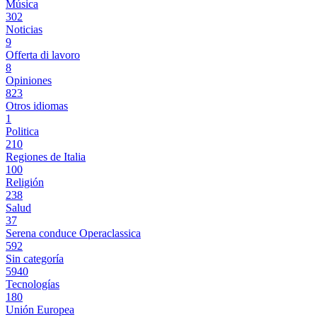
Música
302
Noticias
9
Offerta di lavoro
8
Opiniones
823
Otros idiomas
1
Politica
210
Regiones de Italia
100
Religión
238
Salud
37
Serena conduce Operaclassica
592
Sin categoría
5940
Tecnologías
180
Unión Europea