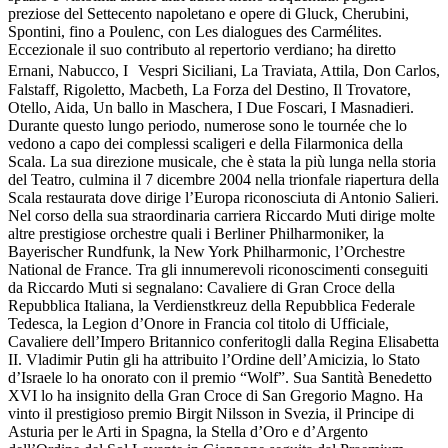
preziose del Settecento napoletano e opere di Gluck, Cherubini,
Spontini, fino a Poulenc, con Les dialogues des Carmélites.
Eccezionale il suo contributo al repertorio verdiano; ha diretto
Ernani, Nabucco, I Vespri Siciliani, La Traviata, Attila, Don Carlos,
Falstaff, Rigoletto, Macbeth, La Forza del Destino, Il Trovatore,
Otello, Aida, Un ballo in Maschera, I Due Foscari, I Masnadieri.
Durante questo lungo periodo, numerose sono le tournée che lo
vedono a capo dei complessi scaligeri e della Filarmonica della
Scala. La sua direzione musicale, che è stata la più lunga nella storia
del Teatro, culmina il 7 dicembre 2004 nella trionfale riapertura della
Scala restaurata dove dirige l’Europa riconosciuta di Antonio Salieri.
Nel corso della sua straordinaria carriera Riccardo Muti dirige molte
altre prestigiose orchestre quali i Berliner Philharmoniker, la
Bayerischer Rundfunk, la New York Philharmonic, l’Orchestre
National de France. Tra gli innumerevoli riconoscimenti conseguiti
da Riccardo Muti si segnalano: Cavaliere di Gran Croce della
Repubblica Italiana, la Verdienstkreuz della Repubblica Federale
Tedesca, la Legion d’Onore in Francia col titolo di Ufficiale,
Cavaliere dell’Impero Britannico conferitogli dalla Regina Elisabetta
II. Vladimir Putin gli ha attribuito l’Ordine dell’Amicizia, lo Stato
d’Israele lo ha onorato con il premio “Wolf”. Sua Santità Benedetto
XVI lo ha insignito della Gran Croce di San Gregorio Magno. Ha
vinto il prestigioso premio Birgit Nilsson in Svezia, il Principe di
Asturia per le Arti in Spagna, la Stella d’Oro e d’Argento