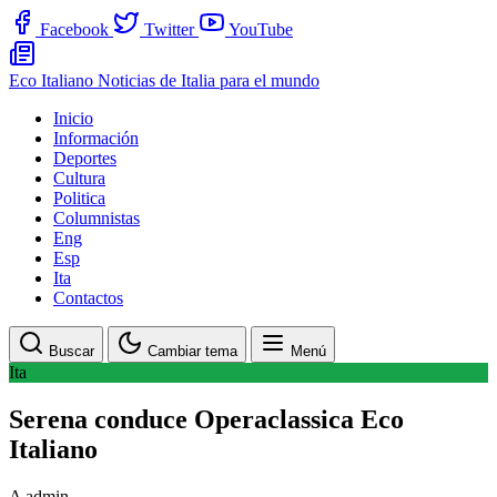
Facebook
Twitter
YouTube
Eco Italiano
Noticias de Italia para el mundo
Inicio
Información
Deportes
Cultura
Politica
Columnistas
Eng
Esp
Ita
Contactos
Buscar
Cambiar tema
Menú
Ita
Serena conduce Operaclassica Eco
Italiano
A
admin