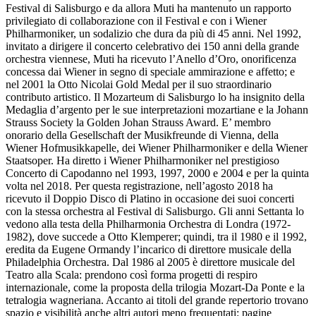
Festival di Salisburgo e da allora Muti ha mantenuto un rapporto
privilegiato di collaborazione con il Festival e con i Wiener
Philharmoniker, un sodalizio che dura da più di 45 anni. Nel 1992,
invitato a dirigere il concerto celebrativo dei 150 anni della grande
orchestra viennese, Muti ha ricevuto l’Anello d’Oro, onorificenza
concessa dai Wiener in segno di speciale ammirazione e affetto; e
nel 2001 la Otto Nicolai Gold Medal per il suo straordinario
contributo artistico. Il Mozarteum di Salisburgo lo ha insignito della
Medaglia d’argento per le sue interpretazioni mozartiane e la Johann
Strauss Society la Golden Johan Strauss Award. E’ membro
onorario della Gesellschaft der Musikfreunde di Vienna, della
Wiener Hofmusikkapelle, dei Wiener Philharmoniker e della Wiener
Staatsoper. Ha diretto i Wiener Philharmoniker nel prestigioso
Concerto di Capodanno nel 1993, 1997, 2000 e 2004 e per la quinta
volta nel 2018. Per questa registrazione, nell’agosto 2018 ha
ricevuto il Doppio Disco di Platino in occasione dei suoi concerti
con la stessa orchestra al Festival di Salisburgo. Gli anni Settanta lo
vedono alla testa della Philharmonia Orchestra di Londra (1972-
1982), dove succede a Otto Klemperer; quindi, tra il 1980 e il 1992,
eredita da Eugene Ormandy l’incarico di direttore musicale della
Philadelphia Orchestra. Dal 1986 al 2005 è direttore musicale del
Teatro alla Scala: prendono così forma progetti di respiro
internazionale, come la proposta della trilogia Mozart-Da Ponte e la
tetralogia wagneriana. Accanto ai titoli del grande repertorio trovano
spazio e visibilità anche altri autori meno frequentati: pagine