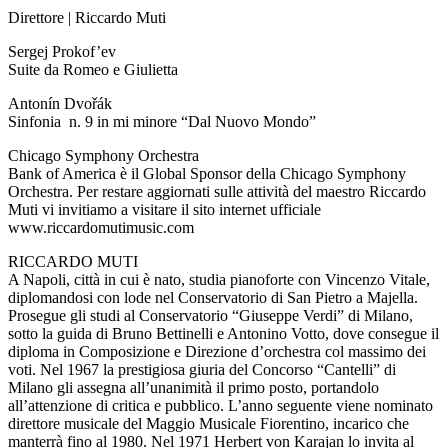
Direttore | Riccardo Muti
Sergej Prokof’ev
Suite da Romeo e Giulietta
Antonín Dvořák
Sinfonia n. 9 in mi minore “Dal Nuovo Mondo”
Chicago Symphony Orchestra
Bank of America è il Global Sponsor della Chicago Symphony
Orchestra. Per restare aggiornati sulle attività del maestro Riccardo
Muti vi invitiamo a visitare il sito internet ufficiale
www.riccardomutimusic.com
RICCARDO MUTI
A Napoli, città in cui è nato, studia pianoforte con Vincenzo Vitale,
diplomandosi con lode nel Conservatorio di San Pietro a Majella.
Prosegue gli studi al Conservatorio “Giuseppe Verdi” di Milano,
sotto la guida di Bruno Bettinelli e Antonino Votto, dove consegue il
diploma in Composizione e Direzione d’orchestra col massimo dei
voti. Nel 1967 la prestigiosa giuria del Concorso “Cantelli” di
Milano gli assegna all’unanimità il primo posto, portandolo
all’attenzione di critica e pubblico. L’anno seguente viene nominato
direttore musicale del Maggio Musicale Fiorentino, incarico che
manterrà fino al 1980. Nel 1971 Herbert von Karajan lo invita al