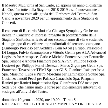
Il Maestro Muti torna al San Carlo, ad appena un anno di distanza
dal Così fan tutte della Stagione 2018-2019 e sarà nuovamente a
Napoli, questa volta alla guida dell’Orchestra del Teatro di San
Carlo, a novembre 2020 per un appuntamento della Stagione di
Concerti.
Il concerto di Riccardo Muti e la Chicago Symphony Orchestra
rientra in Concerto d’Imprese, progetto di potenziamento della
Stagione Sinfonica arrivato al suo secondo anno di vita e sostenuto
da un gruppo di eccellenze imprenditoriali del territorio campano
(Ambrogio Prezioso per Aedifica / Brin 69 Srl | Gruppi Prezioso e
Di Luggo, Fulvio Scannapieco e Vittorio Genna per ALA Advanced
Logistics for Aerospace, Carlo e Michele Pontecorvo per Ferrarelle
Spa, Simone e Andrea Finamore per SIAP Srl, Philippe Foriel-
Destezet per Philippe Foriel-Destezet, Marco Zigon per Getra Spa,
Francesco Tavassi per TEMI Spa per GLS, Gianluca Isaia per Isaia
Spa, Massimo, Luca e Pietro Moschini per Laminazione Sottile Spa,
Costanzo Janotti Pecci per Palazzo Caracciolo Spa, Pasquale
Ranieri per Ranieri Impiantistica Spa, Gianfranco D’Amato per
Seda Spa) che hanno unito le forze per implementare interventi di
sostegno all’attività del Teatro.
domenica 19 gennaio 2020, ore 19.00 – Turno S
RICCARDO MUTI / CHICAGO SYMPHONY ORCHESTRA