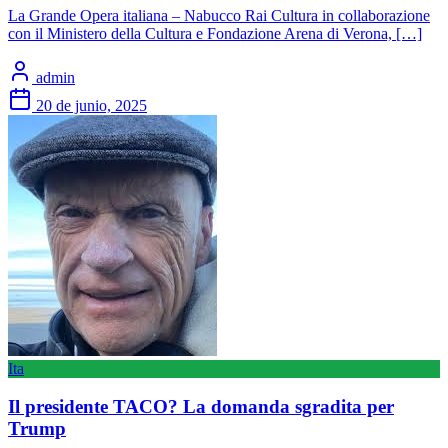
La Grande Opera italiana – Nabucco Rai Cultura in collaborazione
con il Ministero della Cultura e Fondazione Arena di Verona, […]
admin
20 de junio, 2025
Ita
Il presidente TACO? La domanda sgradita per
Trump