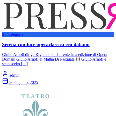
Sin categoría
Serena conduce operaclassica eco italiano
Giulio Arnofi dirige Rigolettoper la trentesima edizione di Opera
Domani Giulio Arnofi © Mattia Di Pasquale
Giulio Arnofi è
stato scelto […]
admin
20 de junio, 2025