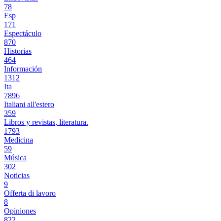
78
Esp
171
Espectáculo
870
Historias
464
Información
1312
Ita
7896
Italiani all'estero
359
Libros y revistas, literatura.
1793
Medicina
59
Música
302
Noticias
9
Offerta di lavoro
8
Opiniones
822