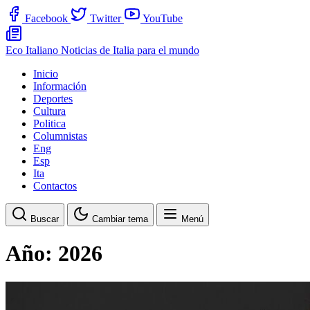
Facebook
Twitter
YouTube
Eco Italiano
Noticias de Italia para el mundo
Inicio
Información
Deportes
Cultura
Politica
Columnistas
Eng
Esp
Ita
Contactos
Buscar
Cambiar tema
Menú
Año:
2026