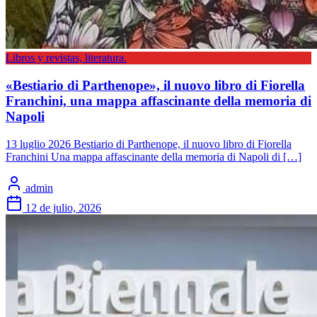
Libros y revistas, literatura.
«Bestiario di Parthenope», il nuovo libro di Fiorella
Franchini, una mappa affascinante della memoria di
Napoli
13 luglio 2026 Bestiario di Parthenope, il nuovo libro di Fiorella
Franchini Una mappa affascinante della memoria di Napoli di […]
admin
12 de julio, 2026