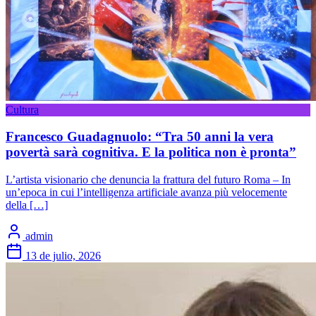
Cultura
Francesco Guadagnuolo: “Tra 50 anni la vera
povertà sarà cognitiva. E la politica non è pronta”
L’artista visionario che denuncia la frattura del futuro Roma – In
un’epoca in cui l’intelligenza artificiale avanza più velocemente
della […]
admin
13 de julio, 2026