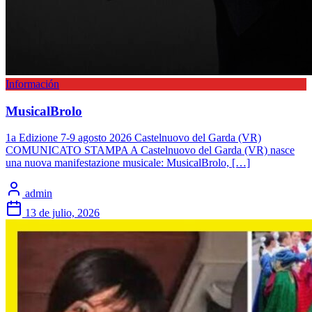
Información
MusicalBrolo
1a Edizione 7-9 agosto 2026 Castelnuovo del Garda (VR)
COMUNICATO STAMPA A Castelnuovo del Garda (VR) nasce
una nuova manifestazione musicale: MusicalBrolo, […]
admin
13 de julio, 2026