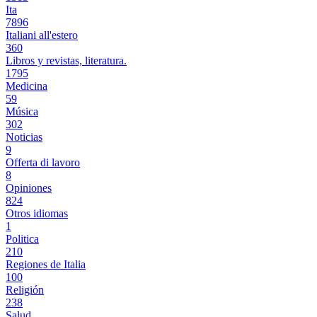
Ita
7896
Italiani all'estero
360
Libros y revistas, literatura.
1795
Medicina
59
Música
302
Noticias
9
Offerta di lavoro
8
Opiniones
824
Otros idiomas
1
Politica
210
Regiones de Italia
100
Religión
238
Salud