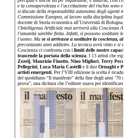
precipua e anche un po’ inquietante; e tuttavia, così come tra 
e la consapevolezza e l’accettazione del rischio sono elementi
si discute della responsabilità autonoma degli agenti robotici e 
Commissione Europea, al lavoro sulla disciplina legale delle 
docente di Storia economica all’Università di Bologna, ha cond
l’Intelligenza Artificiale mai arriverà alla Coscienza Artificia
l’umanità sarebbe finita. Infatti, si possono sostituire le abilit
l’uomo. Ma
se si arrivasse a sostituire la coscienza, allora
preconizzato anni addietro. La tecnica avrà vinto e si sarà d
Coscienza ci confronta con i
limiti delle nostre capacità desc
trascende la portata della scienza
. I 13 artisti che esporran
Zezelj
,
Maurizio Finotto
,
Nino Migliori
,
Terry Pecora
,
An
Pellegrini
,
Luca Maria Castelli
e il duo
Ornaghi e Prestina
artisti emergenti
. Per l’VIII edizione la scelta è ricaduta su
L
del quotidiano “Il manifesto” della fine degli anni ‘70 su cui 
prova”, una dicitura che l’editore usava per identificare alcuni