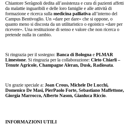
Chiantore Seràgnoli dedita all’assistenza e cura di pazienti affetti
da malattie inguaribili e delle loro famiglie e alle attività di
formazione e ricerca sulla
medicina palliativa
all’interno del
Campus Bentivoglio. Un «dare per dare» che si oppone, o
quanto meno si discosta da un utilitaristico o egoistico «dare per
ricevere». Una restituzione di senso e valore che non ricerca o
pretende nulla in cambio.
Si ringrazia per il sostegno:
Banca di Bologna
e
PI.MAR
Limestone
. Si ringrazia per la collaborazione:
Cleto Chiarli –
Tenute Agricole, Champagne Aleran, Dusk, Radiosata
.
Un grazie speciale a:
Joan Crous, Michele De Lucchi,
Domenico De Masi, PierPaolo Forte, Sebastiano Maffettone,
Giorgia Marrocco, Alberto Nason, Gianluca Riccio
.
INFORMAZIONI UTILI