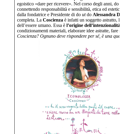
egoistico «dare per ricevere». Nel corso degli anni, do
ut
do è 
connettendo responsabilità e sensibilità, etica ed estetica, dime
dalla fondatrice e Presidente di do
ut
do
Alessandra D’Innoc
completa. La
Coscienza
è infatti un soggetto astratto, la sua 
dell’essere umano. Essa è
l’origine dell’intenzionalità, della
condizionamenti materiali, elaborare idee astratte, fare scelte
Coscienza? Ognuno deve rispondere per sé, è una questione p