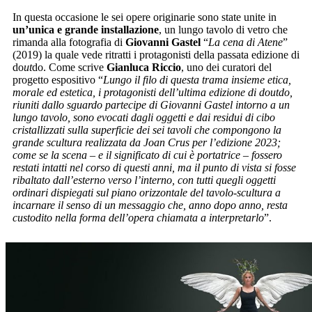
In questa occasione le sei opere originarie sono state unite in
un’unica e grande installazione
, un lungo tavolo di vetro che
rimanda alla fotografia di
Giovanni Gastel
“
La cena di Atene
”
(2019) la quale vede ritratti i protagonisti della passata edizione di
do
ut
do. Come scrive
Gianluca Riccio
, uno dei curatori del
progetto espositivo “
Lungo il filo di questa trama insieme etica,
morale ed estetica, i protagonisti dell’ultima edizione di doutdo,
riuniti dallo sguardo partecipe di Giovanni Gastel intorno a un
lungo tavolo, sono evocati dagli oggetti e dai residui di cibo
cristallizzati sulla superficie dei sei tavoli che compongono la
grande scultura realizzata da Joan Crus per l’edizione 2023;
come se la scena – e il significato di cui è portatrice – fossero
restati intatti nel corso di questi anni, ma il punto di vista si fosse
ribaltato dall’esterno verso l’interno, con tutti quegli oggetti
ordinari dispiegati sul piano orizzontale del tavolo-scultura a
incarnare il senso di un messaggio che, anno dopo anno, resta
custodito nella forma dell’opera chiamata a interpretarlo
”.