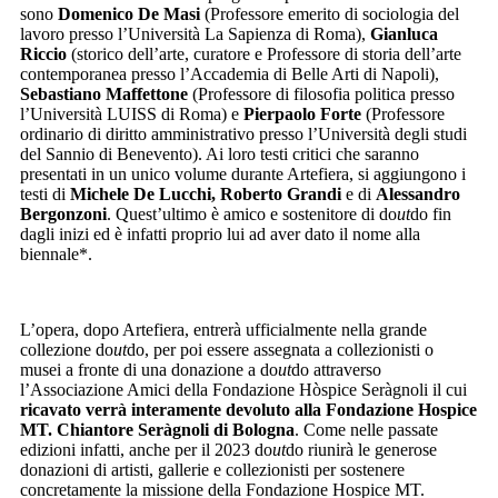
sono
Domenico De Masi
(Professore emerito di sociologia del
lavoro presso l’Università La Sapienza di Roma),
Gianluca
Riccio
(storico dell’arte, curatore e Professore di storia dell’arte
contemporanea presso l’Accademia di Belle Arti di Napoli),
Sebastiano Maffettone
(Professore di filosofia politica presso
l’Università LUISS di Roma) e
Pierpaolo Forte
(Professore
ordinario di diritto amministrativo presso l’Università degli studi
del Sannio di Benevento). Ai loro testi critici che saranno
presentati in un unico volume durante Artefiera, si aggiungono i
testi di
Michele De Lucchi, Roberto Grandi
e di
Alessandro
Bergonzoni
. Quest’ultimo è amico e sostenitore di do
ut
do fin
dagli inizi ed è infatti proprio lui ad aver dato il nome alla
biennale*.
L’opera, dopo Artefiera, entrerà ufficialmente nella grande
collezione do
ut
do, per poi essere assegnata a collezionisti o
musei a fronte di una donazione a do
ut
do attraverso
l’Associazione Amici della Fondazione Hòspice Seràgnoli il cui
ricavato verrà interamente devoluto alla
Fondazione Hospice
MT. Chiantore Seràgnoli di Bologna
. Come nelle passate
edizioni infatti, anche per il 2023 do
ut
do riunirà le generose
donazioni di artisti, gallerie e collezionisti per sostenere
concretamente la missione della Fondazione Hospice MT.