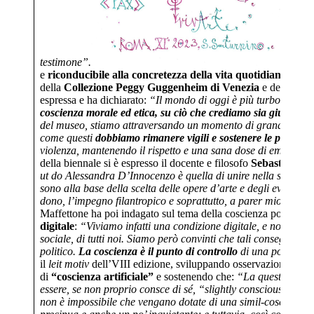
testimone”.
“C
e
riconducibile alla concretezza della vita quotidiana
. L’
Am
della
Collezione Peggy Guggenheim di Venezia
e della
Fon
espressa e ha dichiarato:
“
Il mondo di oggi è più turbolento c
coscienza morale ed etica, su ciò che crediamo sia giusto e su
del museo, stiamo attraversando un momento di grandi passioni
come questi
dobbiamo rimanere vigili e sostenere le proteste e
violenza, mantenendo il rispetto e una sana dose di empatia per 
della biennale si è espresso il docente e filosofo
Sebastiano M
ut do Alessandra D’Innocenzo è quella di unire nella stessa seri
sono alla base della scelta delle opere d’arte e degli eventi so
dono, l’impegno filantropico e soprattutto, a parer mio,
la cap
Maffettone ha poi indagato sul tema della coscienza ponendo l
digitale
:
“
Viviamo infatti una condizione digitale, e non ne co
sociale, di tutti noi. Siamo però convinti che tali conseguenze 
politico.
La coscienza è il punto di controllo
di una possibilit
il
leit motiv
dell’VIII edizione, sviluppando osservazioni filosof
di
“coscienza artificiale”
e sostenendo che:
“La questione del
essere, se non proprio consce di sé, “slightly conscious”, “un
non è impossibile che vengano dotate di una simil-coscienza,