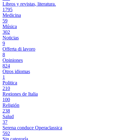
Libros y revistas, literatura.
1795
Medicina
59
Música
302
Noticias
9
Offerta di lavoro
8
Opiniones
824
Otros idiomas
1
Politica
210
Regiones de Italia
100
Religión
238
Salud
37
Serena conduce Operaclassica
592
Sin categoría