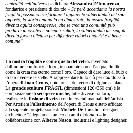
centralità nell’universo –
dichiara
Alessandra D’Innocenzo
,
fondatrice e presidente di do
ut
do
– Se però accettiamo la nostra
fragilità possiamo trasformare l’apparente vulnerabilità nel suo
opposto, la storia umana lo ha dimostrato, la nostra fragilità
diventa agilità consapevole, che se crea una comunità può
produrre innovativi e potenti risultati, la vulnerabilità dei singoli
diventa forza collettiva per difendere valori condivisi e il bene
comune”
La nostra fragilità è come quella del vetro
, inventato
dall’uomo con fuoco e ferro, trasparente come l’acqua, duttile
come la creta ma eterno come l’oro. Capace di dare luce al buio e
di farci vedere le stelle. A rappresentare tutto ciò per do
ut
do sarà
l’opera di
Joan Crous
, noto artista del vetro di origine catalana.
La
grande scultura
FRÀGI
L
(dimensioni 120×360 cm) è la
composizione di
sei opere uniche
, tutte diverse fra loro,
realizzate in
fusione di vetro
con interventi manuali dell’artista.
Per Artefiera
l’allestimento
dell’opera di Crous è stato affidato
alla sapiente progettazione di
Michele De Lucchi
– designer,
architetto e “falegname”, amico da anni di do
ut
do – in
collaborazione con
Alberto Nason
, industrial e lighting designer.