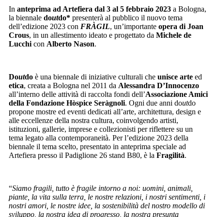
In
anteprima ad Artefiera
dal 3 al 5 febbraio 2023
a Bologna,
la biennale
do
ut
do*
presenterà al pubblico il nuovo tema
dell’edizione 2023 con
FRÀGIL
, un’importante
opera di Joan
Crous
, in un allestimento ideato e progettato da
Michele de
Lucchi
con
Alberto Nason
.
Do
ut
do
è una biennale di iniziative culturali che
unisce arte
ed
etica
, creata a Bologna nel 2011 da
Alessandra D’Innocenzo
all’interno delle attività di raccolta fondi dell’
Associazione Amici
della Fondazione Hòspice Seràgnoli
. Ogni due anni do
ut
do
propone mostre ed eventi dedicati all’arte, architettura, design e
alle eccellenze della nostra cultura, coinvolgendo artisti,
istituzioni, gallerie, imprese e collezionisti per riflettere su un
tema legato alla contemporaneità. Per l’edizione 2023 della
biennale il tema scelto, presentato in anteprima speciale ad
Artefiera presso il Padiglione 26 stand B80, è la
Fragilità
.
“
Siamo fragili, tutto è fragile intorno a noi: uomini, animali,
piante, la vita sulla terra, le nostre relazioni, i nostri sentimenti, i
nostri amori, le nostre idee, la sostenibilità del nostro modello di
sviluppo, la nostra idea di progresso, la nostra presunta