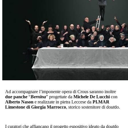
Ad accompagnare l’imponente opera di Crous saranno inoltre
due panche
“
Bernina
” progettate da
Michele De Lucchi
con
Alberto Nason
e realizzate in pietra Leccese da
PI.MAR
Limestone di Giorgia Marrocco
, storico sostenitore di do
ut
do.
I curatori che affiancano il progetto espositivo ideato da do
ut
do