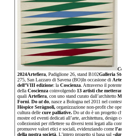
Canal Gr
2024
Artefiera
, Padiglione 26, stand B102
Galleria Stefano 
275, San Lazzaro di Savena (BO)In occasione di
Artefiera 2
dell’VIII edizione
: la
Coscienza
. Attraverso il potente lingu
della
Coscienza
coinvolgendo
13 artisti che metteranno in 
quali
Artefiera
, con uno stand curato dall’architetto
Mario Cu
Forni
.
Do
ut
do
, nasce a Bologna nel 2011 nel contesto delle a
Hòspice Seràgnoli,
organizzazione non-profit che opera nel c
cultura delle
cure palliative.
Do
ut
do è un progetto charity di
mostre ed eventi dedicati all’arte, architettura, design coinvolge
collezionisti per riflettere su diversi temi legati alla contempor
promuove valori etici e sociali, evidenziando come
l’arte pos
della nostra società
. L’intero progetto si basa sul «
dare per d