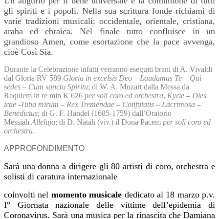
Un augurio per il bene universale e la comunione di tutti
gli spiriti e i popoli. Nella sua scrittura fonde richiami di
varie tradizioni musicali: occidentale, orientale, cristiana,
araba ed ebraica. Nel finale tutto confluisce in un
grandioso Amen, come esortazione che la pace avvenga,
cioè Così Sia.
Durante la Celebrazione infatti verranno eseguiti brani di A. Vivaldi
dal Gloria RV 589
Gloria in excelsis Deo – Laudamus Te – Qui
sedes – Cum sancto Spiritu
; di W. A. Mozart dalla Messa da
Requiem in re min K 626
per soli coro ed orchestra
,
Kyrie
–
Dies
irae -Tuba mirum – Rex Tremendae – Confutatis – Lacrimosa –
Benedictus
; di G. F. Händel (1685-1759) dall’Oratorio
Messiah
Alleluja
; di D. Natali (viv.) il Dona Pacem
per soli coro ed
orchestra
.
APPROFONDIMENTO
Sarà una donna a dirigere gli 80 artisti di coro, orchestra e
solisti di caratura internazionale
coinvolti nel
momento musicale
dedicato al 18 marzo p.v.
I° Giornata nazionale delle vittime dell’epidemia di
Coronavirus. Sarà una musica per la rinascita che Damiana