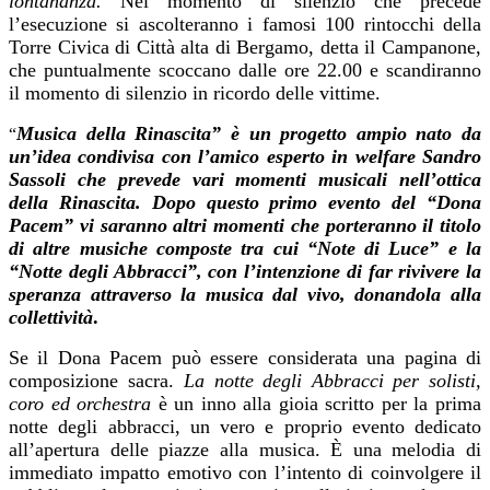
lontananza.
Nel momento di silenzio che precede
l’esecuzione si ascolteranno i famosi 100 rintocchi della
Torre Civica di Città alta di Bergamo, detta il Campanone,
che puntualmente scoccano dalle ore 22.00 e scandiranno
il momento di silenzio in ricordo delle vittime.
Musica della Rinascita” è un progetto ampio nato da
“
un’idea condivisa con l’amico esperto in welfare Sandro
Sassoli che prevede vari momenti musicali nell’ottica
della Rinascita. Dopo questo primo evento del “Dona
Pacem” vi saranno altri momenti che porteranno il titolo
di altre musiche composte tra cui “Note di Luce” e la
“Notte degli Abbracci”, con l’intenzione di far rivivere la
speranza attraverso la musica dal vivo, donandola alla
collettività
.
Se il Dona Pacem può essere considerata una pagina di
composizione sacra.
La notte degli Abbracci
per solisti,
coro ed orchestra
è un inno alla gioia scritto per la prima
notte degli abbracci, un vero e proprio evento dedicato
all’apertura delle piazze alla musica. È una melodia di
immediato impatto emotivo con l’intento di coinvolgere il