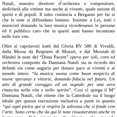
Natali, maestro direttore d’orchestra e compositore,
dedicherà alle vittime ma anche ai viventi, quale unione di
spiriti e di popoli. Il tutto comincia a Bergamo per far si
che le note si diffondano lontano.
Insieme a Lei, tutti i
musicisti donando la loro musica ricorderanno le persone
ed il pubblico caro che in questi anni hanno incontrato
nelle loro vite.
Oltre ai capolavori tratti dal Gloria RV 580 di Vivaldi,
dalla Messa da Requiem di Mozart, e dal Messiah di
Händel le note del “Dona Pacem”
opera per soli, coro ed
orchestra
composto da Damiana Natali sia in ricordo dei
defunti sia come augurio per donare pace ai viventi e al
mondo intero. “
la musica suona come buon auspicio di
nuove speranze e vittorie, donando fiducia nel futuro. Un
atto di grande coraggio ed un segnale per una vera
rinascita nella vita e nello spirito
”. Cosi ci spiega il M°
Damiana Natali, che ritiene che la Cattedrale sia il luogo
ideale per questa esecuzione esclusiva a porte
in quanto
“qui ogni pietra qui si respira la salvezza che si fonde con
l’arte.
Sono certa che da qui le note risuoneranno anche in