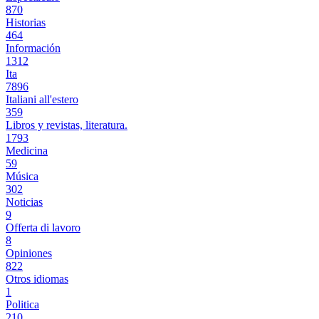
870
Historias
464
Información
1312
Ita
7896
Italiani all'estero
359
Libros y revistas, literatura.
1793
Medicina
59
Música
302
Noticias
9
Offerta di lavoro
8
Opiniones
822
Otros idiomas
1
Politica
210