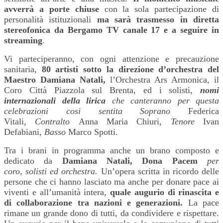
avverrà a porte chiuse
con la sola partecipazione di
personalità istituzionali
ma sarà trasmesso in diretta
stereofonica da Bergamo TV canale 17 e a seguire in
streaming
.
Vi parteciperanno, con ogni attenzione e precauzione
sanitaria,
80 artisti sotto la direzione d’orchestra del
Maestro Damiana Natali,
l’Orchestra Ars Armonica, il
Coro Città Piazzola sul Brenta, ed i solisti
,
nomi
internazionali della lirica
che canteranno per questa
celebrazioni cosi sentita
Soprano
Federica
Vitali,
Contralto
Anna Maria Chiuri,
Tenore
Ivan
Defabiani,
Basso
Marco Spotti.
Tra i brani in programma anche un brano composto e
dedicato da
Damiana Natali, Dona Pacem
per
coro, solisti ed orchestra.
Un’opera scritta in ricordo delle
persone che ci hanno lasciato ma anche per donare pace ai
viventi e all’umanità intera,
quale augurio di rinascita e
di collaborazione tra nazioni e generazioni.
La pace
rimane un grande dono di tutti, da condividere e rispettare.