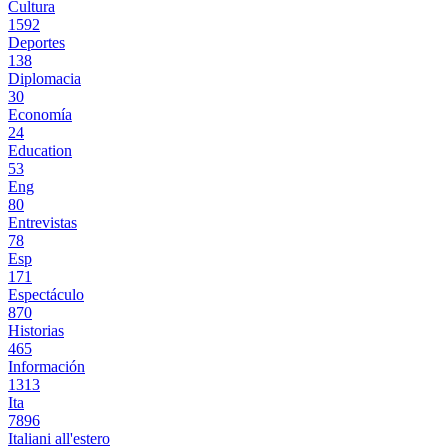
Cultura
1592
Deportes
138
Diplomacia
30
Economía
24
Education
53
Eng
80
Entrevistas
78
Esp
171
Espectáculo
870
Historias
465
Información
1313
Ita
7896
Italiani all'estero