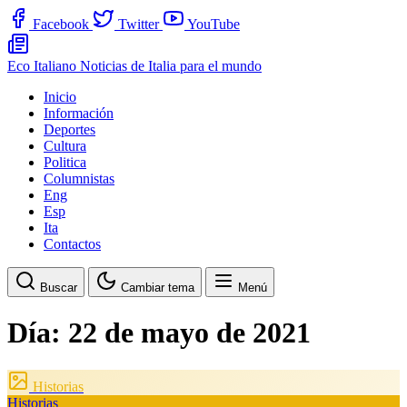
Facebook
Twitter
YouTube
Eco Italiano
Noticias de Italia para el mundo
Inicio
Información
Deportes
Cultura
Politica
Columnistas
Eng
Esp
Ita
Contactos
Buscar
Cambiar tema
Menú
Día:
22 de mayo de 2021
Historias
Historias